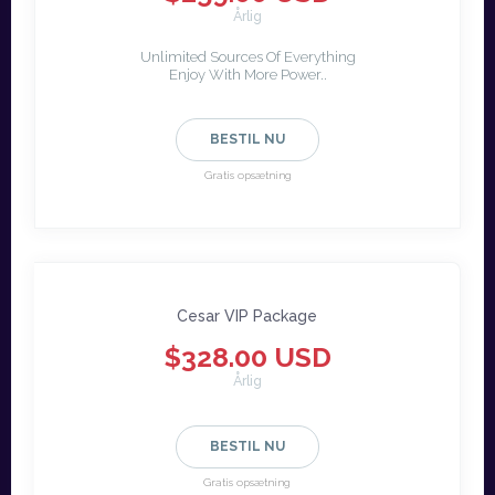
Årlig
Unlimited Sources Of Everything
Enjoy With More Power..
BESTIL NU
Gratis opsætning
Cesar VIP Package
$328.00 USD
Årlig
BESTIL NU
Gratis opsætning