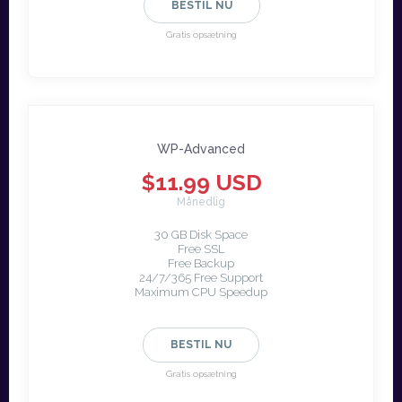
BESTIL NU
Gratis opsætning
WP-Advanced
$11.99 USD
Månedlig
30 GB Disk Space
Free SSL
Free Backup
24/7/365 Free Support
Maximum CPU Speedup
BESTIL NU
Gratis opsætning