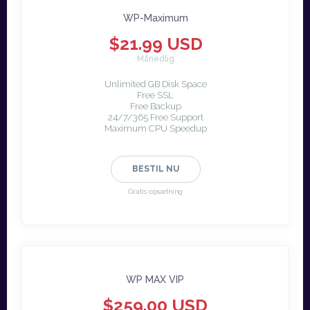
WP-Maximum
$21.99 USD
Månedlig
Unlimited GB Disk Space
Free SSL
Free Backup
24/7/365 Free Support
Maximum CPU Speedup
BESTIL NU
Gratis opsætning
WP MAX VIP
$259.00 USD