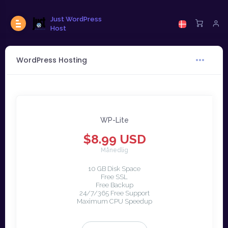
Just WordPress
Host
WordPress Hosting
WP-Lite
$8.99 USD
Månedlig
10 GB Disk Space
Free SSL
Free Backup
24/7/365 Free Support
Maximum CPU Speedup