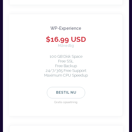
WP-Experience
$16.99 USD
Månedlig
100 GB Disk Space
Free SSL
Free Backup
24/7/365 Free Support
Maximum CPU Speedup
BESTIL NU
Gratis opsætning